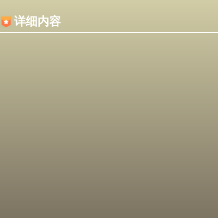
内容加载失败，可能是你的浏览器屏蔽了JS脚本！
详细内容