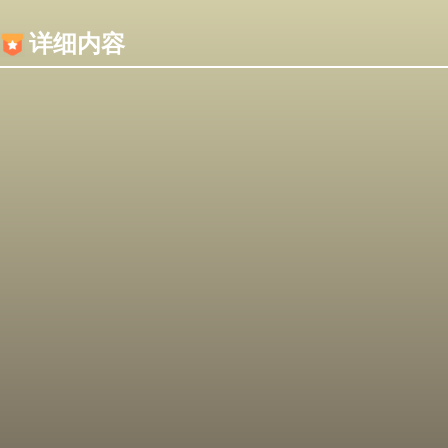
内容加载失败，可能是你的浏览器屏蔽了JS脚本！
详细内容