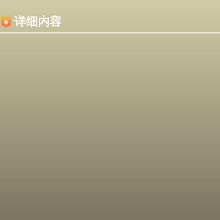
内容加载失败，可能是你的浏览器屏蔽了JS脚本！
详细内容