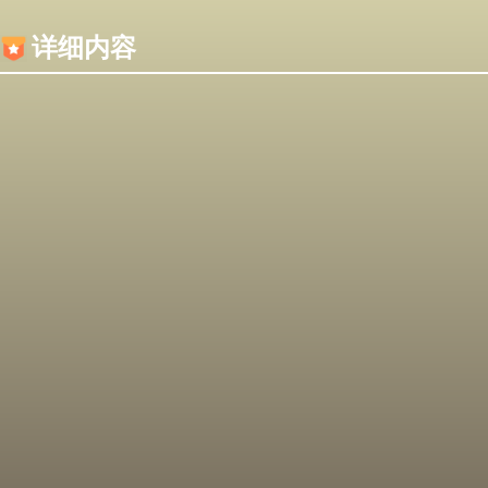
内容加载失败，可能是你的浏览器屏蔽了JS脚本！
详细内容