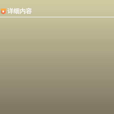
内容加载失败，可能是你的浏览器屏蔽了JS脚本！
详细内容