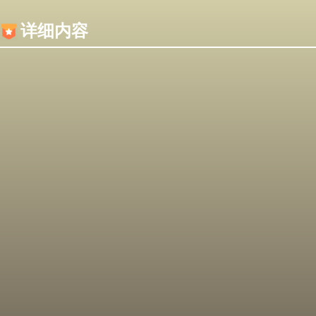
内容加载失败，可能是你的浏览器屏蔽了JS脚本！
详细内容