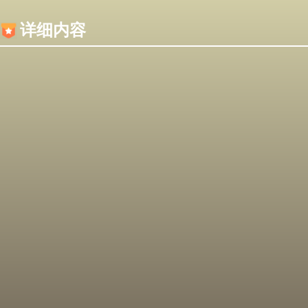
内容加载失败，可能是你的浏览器屏蔽了JS脚本！
详细内容