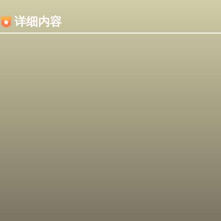
内容加载失败，可能是你的浏览器屏蔽了JS脚本！
详细内容