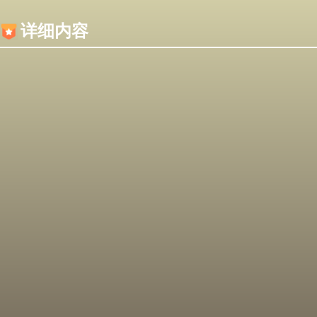
内容加载失败，可能是你的浏览器屏蔽了JS脚本！
详细内容