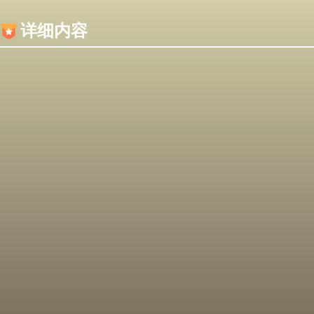
内容加载失败，可能是你的浏览器屏蔽了JS脚本！
详细内容