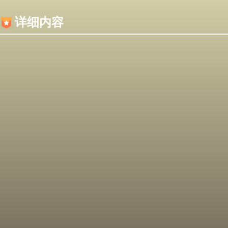
内容加载失败，可能是你的浏览器屏蔽了JS脚本！
详细内容