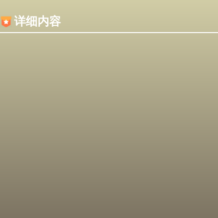
内容加载失败，可能是你的浏览器屏蔽了JS脚本！
详细内容