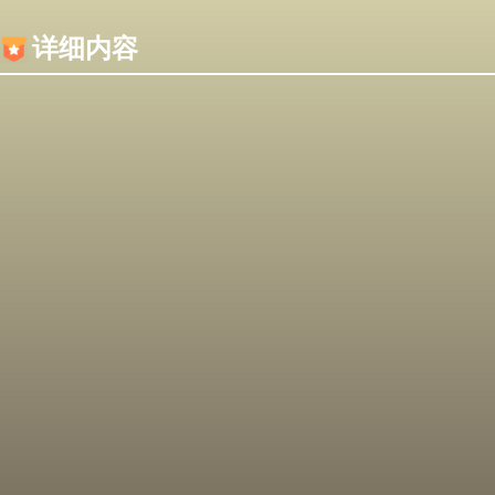
内容加载失败，可能是你的浏览器屏蔽了JS脚本！
详细内容