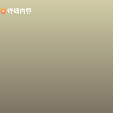
内容加载失败，可能是你的浏览器屏蔽了JS脚本！
详细内容