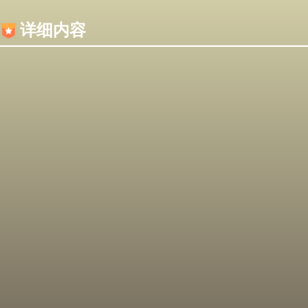
内容加载失败，可能是你的浏览器屏蔽了JS脚本！
详细内容