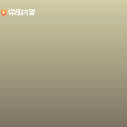
内容加载失败，可能是你的浏览器屏蔽了JS脚本！
详细内容