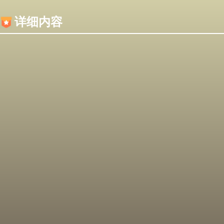
内容加载失败，可能是你的浏览器屏蔽了JS脚本！
详细内容