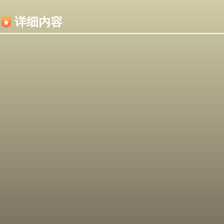
内容加载失败，可能是你的浏览器屏蔽了JS脚本！
详细内容