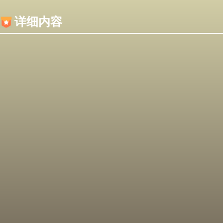
内容加载失败，可能是你的浏览器屏蔽了JS脚本！
详细内容