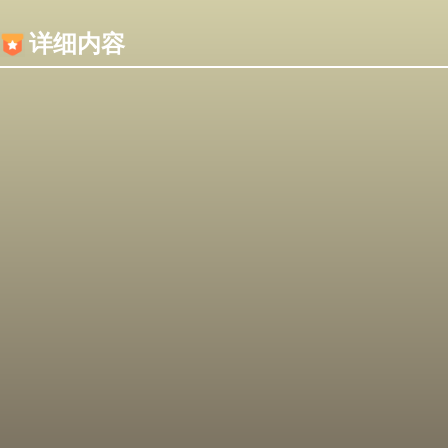
内容加载失败，可能是你的浏览器屏蔽了JS脚本！
详细内容