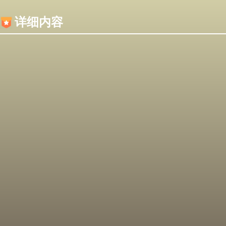
内容加载失败，可能是你的浏览器屏蔽了JS脚本！
详细内容