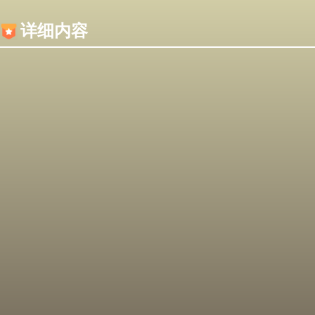
内容加载失败，可能是你的浏览器屏蔽了JS脚本！
详细内容