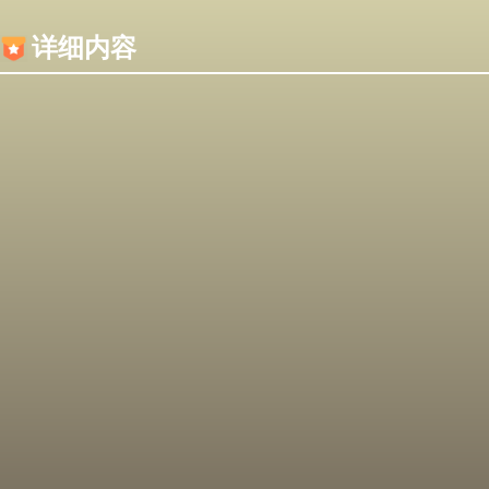
内容加载失败，可能是你的浏览器屏蔽了JS脚本！
详细内容