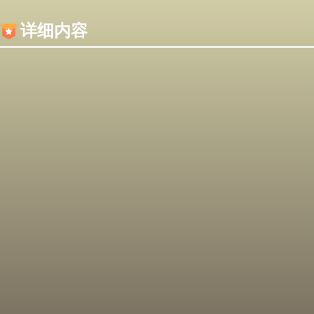
内容加载失败，可能是你的浏览器屏蔽了JS脚本！
详细内容