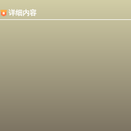
内容加载失败，可能是你的浏览器屏蔽了JS脚本！
详细内容