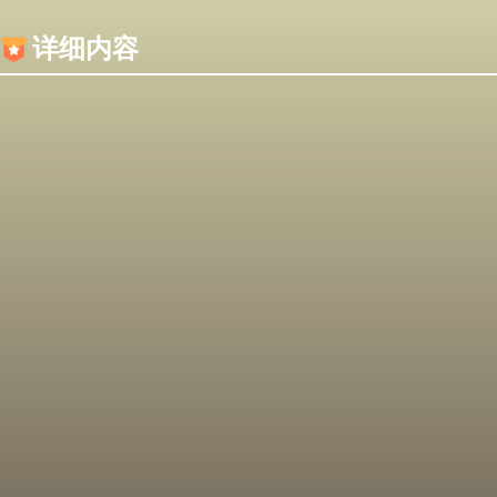
内容加载失败，可能是你的浏览器屏蔽了JS脚本！
详细内容