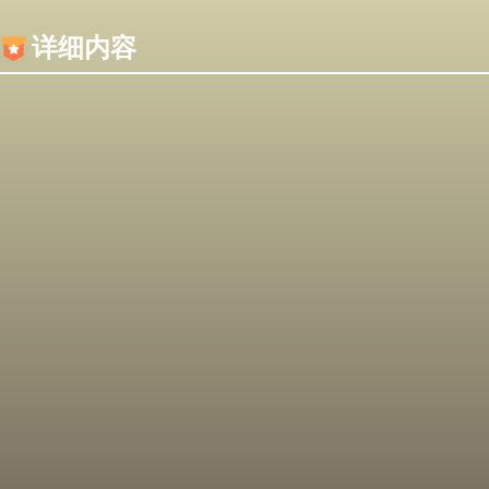
内容加载失败，可能是你的浏览器屏蔽了JS脚本！
详细内容