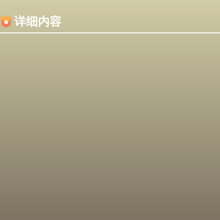
内容加载失败，可能是你的浏览器屏蔽了JS脚本！
详细内容