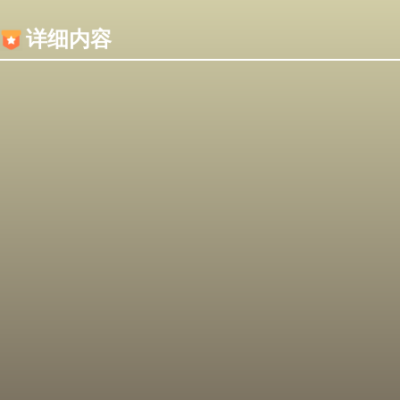
内容加载失败，可能是你的浏览器屏蔽了JS脚本！
详细内容