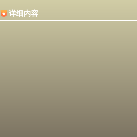
内容加载失败，可能是你的浏览器屏蔽了JS脚本！
详细内容