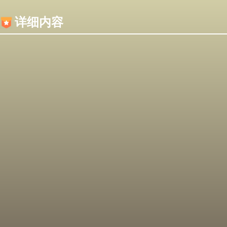
内容加载失败，可能是你的浏览器屏蔽了JS脚本！
详细内容