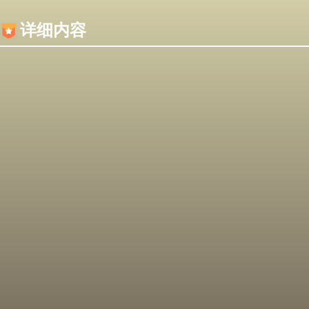
内容加载失败，可能是你的浏览器屏蔽了JS脚本！
详细内容