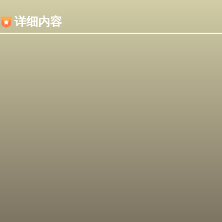
内容加载失败，可能是你的浏览器屏蔽了JS脚本！
详细内容